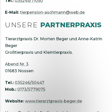
Tel.:
035245/71050
E-Mail:
tierpension-aschmann@web.de
UNSERE
PARTNERPRAXIS
Tierarztpraxis Dr. Morten Beger und Anne-Katrin
Beger
Großtierpraxis und Kleintierpraxis.
Abend Nr. 3
01683 Nossen
Tel.:
035246/50447
Mob.:
0173/5779075
Website:
www.tierarztpraxis-beger.de